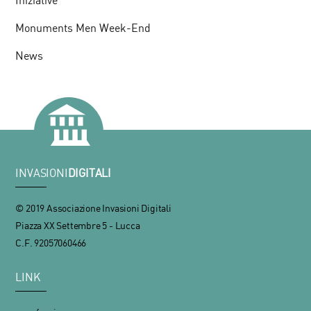
Iniziative
Monuments Men Week-End
News
INVASIONI
DIGITALI
© 2019 Associazione Invasioni Digitali
Piazza XX Settembre 5 - Lucca
C.F. 92057060466
LINK