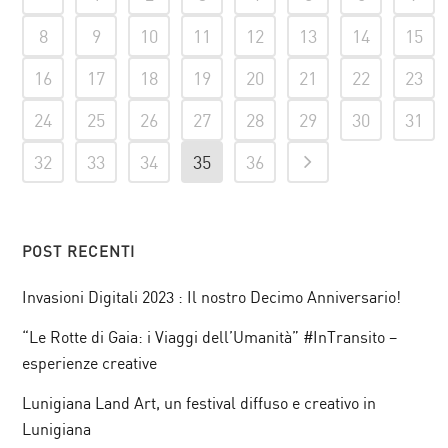
8
9
10
11
12
13
14
15
16
17
18
19
20
21
22
23
24
25
26
27
28
29
30
31
32
33
34
35
36
POST RECENTI
Invasioni Digitali 2023 : Il nostro Decimo Anniversario!
“Le Rotte di Gaia: i Viaggi dell’Umanità” #InTransito –
esperienze creative
Lunigiana Land Art, un festival diffuso e creativo in
Lunigiana