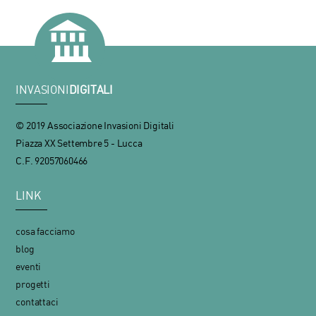
INVASIONI
DIGITALI
© 2019 Associazione Invasioni Digitali
Piazza XX Settembre 5 - Lucca
C.F. 92057060466
LINK
cosa facciamo
blog
eventi
progetti
contattaci