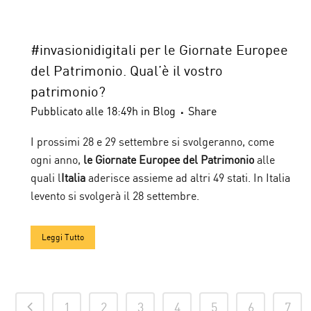
#invasionidigitali per le Giornate Europee
del Patrimonio. Qual’è il vostro
patrimonio?
Pubblicato alle 18:49h
in
Blog
Share
I prossimi 28 e 29 settembre si svolgeranno, come
ogni anno,
le Giornate Europee del Patrimonio
alle
quali l
Italia
aderisce assieme ad altri 49 stati. In Italia
levento si svolgerà il 28 settembre.
Leggi Tutto
1
2
3
4
5
6
7