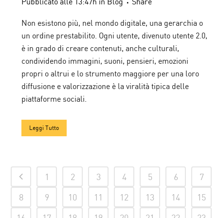
Pubblicato alle 13:47h
in
Blog
Share
Non esistono più, nel mondo digitale, una gerarchia o
un ordine prestabilito. Ogni utente, divenuto utente 2.0,
è in grado di creare contenuti, anche culturali,
condividendo immagini, suoni, pensieri, emozioni
propri o altrui e lo strumento maggiore per una loro
diffusione e valorizzazione è la viralità tipica delle
piattaforme sociali.
Leggi Tutto
1
2
3
4
5
6
7
8
9
10
11
12
13
14
15
16
17
18
19
20
21
22
23