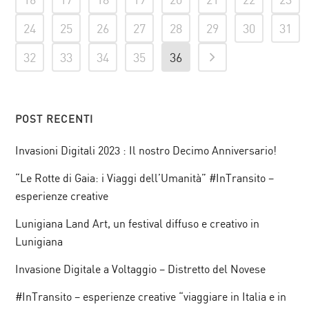
24
25
26
27
28
29
30
31
32
33
34
35
36
POST RECENTI
Invasioni Digitali 2023 : Il nostro Decimo Anniversario!
“Le Rotte di Gaia: i Viaggi dell’Umanità” #InTransito –
esperienze creative
Lunigiana Land Art, un festival diffuso e creativo in
Lunigiana
Invasione Digitale a Voltaggio – Distretto del Novese
#InTransito – esperienze creative “viaggiare in Italia e in