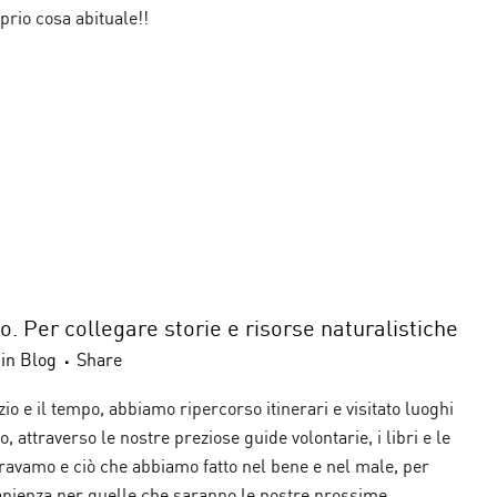
prio cosa abituale!!
. Per collegare storie e risorse naturalistiche
in
Blog
Share
o e il tempo, abbiamo ripercorso itinerari e visitato luoghi
, attraverso le nostre preziose guide volontarie, i libri e le
 eravamo e ciò che abbiamo fatto nel bene e nel male, per
sapienza per quelle che saranno le nostre prossime