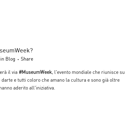
MuseumWeek?
in
Blog
Share
rà il via
#MuseumWeek
, l'evento mondiale che riunisce su
 darte e tutti coloro che amano la cultura e sono già oltre
anno aderito all'iniziativa.