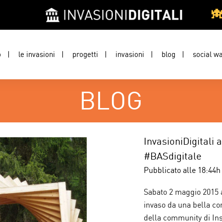
o
le invasioni
progetti
invasioni
blog
social wa
BLOG
InvasioniDigitali a
#BASdigitale
Pubblicato alle 18:44h
Sabato 2 maggio 2015 a
invaso da una bella com
della community di I