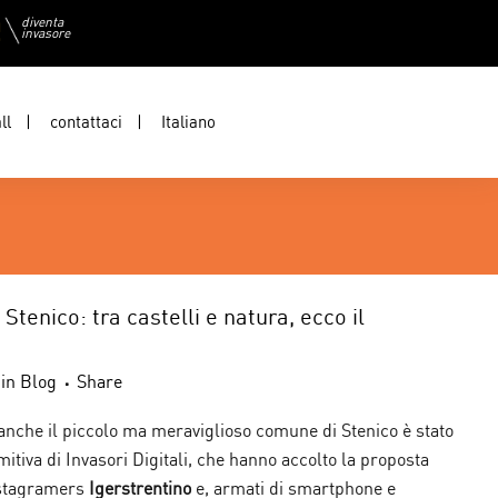
diventa
invasore
ll
contattaci
Italiano
 Stenico: tra castelli e natura, ecco il
in
Blog
Share
nche il piccolo ma meraviglioso comune di Stenico è stato
itiva di Invasori Digitali, che hanno accolto la proposta
nstagramers
Igerstrentino
e, armati di smartphone e