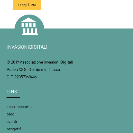
Leggi Tutto
INVASIONI
DIGITALI
© 2019 Associazione Invasioni Digitali
Piazza XX Settembre 5 - Lucca
C.F. 92057060466
LINK
cosa facciamo
blog
eventi
progetti