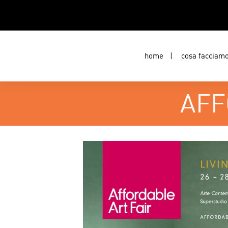
home
cosa facciam
AFF