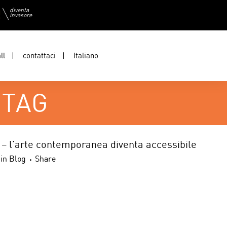
diventa
invasore
ll
contattaci
Italiano
 TAG
– l’arte contemporanea diventa accessibile
in
Blog
Share