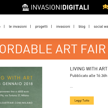
o
le invasioni
progetti
invasioni
blog
social wa
ORDABLE ART FAIR
LIVING WITH ART 
Pubblicato alle 16:36h
...
Leggi Tutto