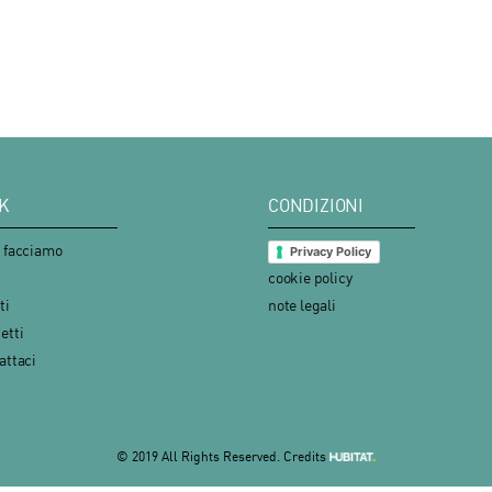
K
CONDIZIONI
 facciamo
Privacy Policy
cookie policy
ti
note legali
etti
attaci
© 2019 All Rights Reserved.
Credits