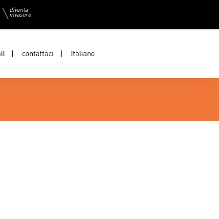
diventa
invasore
ll
contattaci
Italiano