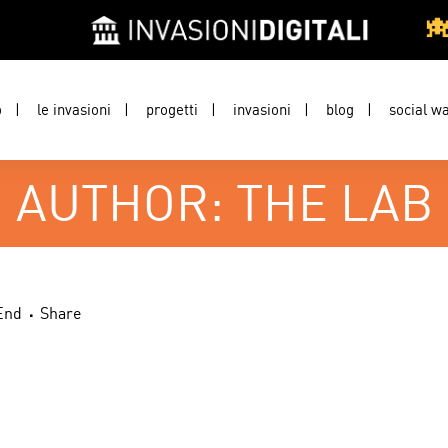
o
le invasioni
progetti
invasioni
blog
social wa
AUTHOR: THE LAB
End
Share