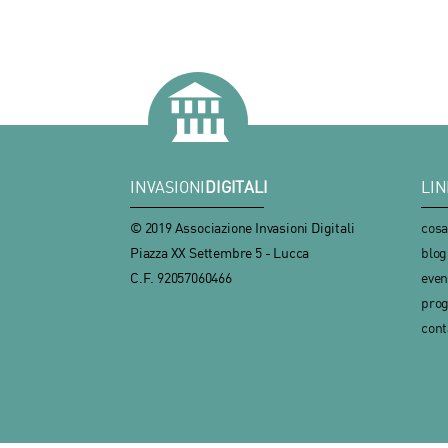
INVASIONI
DIGITALI
LIN
© 2019 Associazione Invasioni Digitali
cosa
Piazza XX Settembre 5 - Lucca
blog
C.F. 92057060466
even
prog
cont