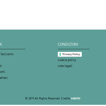
K
CONDIZIONI
 facciamo
Privacy Policy
cookie policy
ti
note legali
etti
attaci
© 2019 All Rights Reserved.
Credits