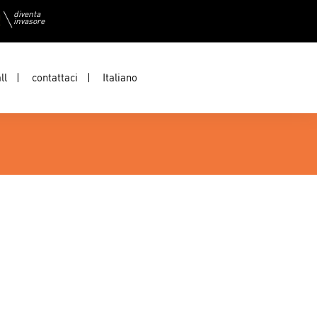
diventa
invasore
ll
contattaci
Italiano