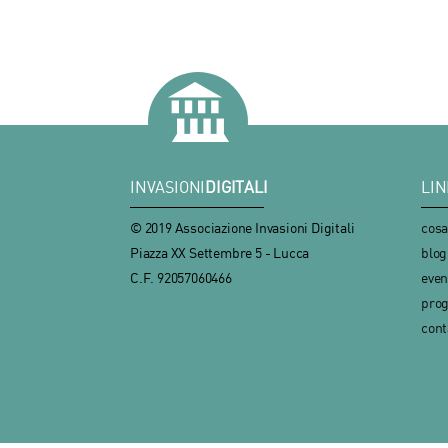
INVASIONI
DIGITALI
LIN
© 2019 Associazione Invasioni Digitali
cosa
Piazza XX Settembre 5 - Lucca
blog
C.F. 92057060466
even
prog
cont